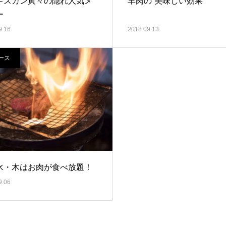
ギスカン寅々の隠れ人気メ
羊肉の”美味しい効果”
ー
9.16
2018.09.13
ース
水・木はお肉が食べ放題！
9.06