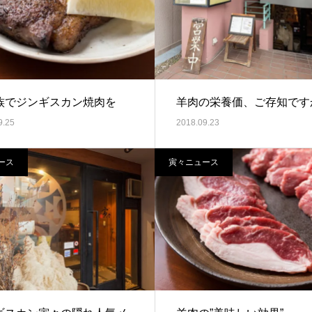
族でジンギスカン焼肉を
羊肉の栄養価、ご存知です
9.25
2018.09.23
ース
寅々ニュース